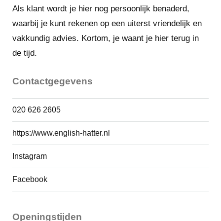
in steeds meer stedengidsen wordt getipt als een fijn
Als klant wordt je hier nog persoonlijk benaderd,
en veilig alternatief voor het steeds drukker wordende
waarbij je kunt rekenen op een uiterst vriendelijk en
centrum van Amsterdam.
vakkundig advies. Kortom, je waant je hier terug in
de tijd.
Contactgegevens
Winkels
020 626 2605
https://www.english-hatter.nl
Instagram
Facebook
Openingstijden