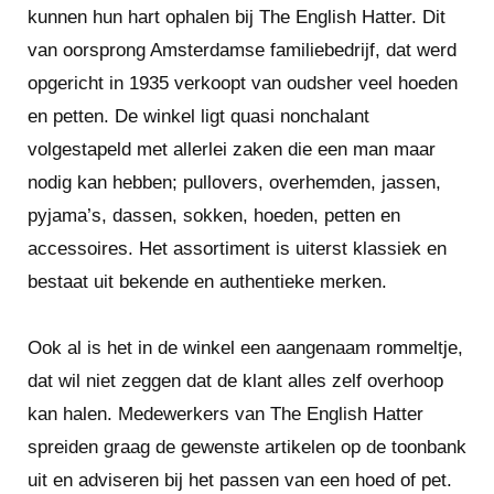
De Beethovenstraat is één van de bekendste
kunnen hun hart ophalen bij The English Hatter. Dit
Amsterdamse winkelstraten met een indrukwekkende
van oorsprong Amsterdamse familiebedrijf, dat werd
geschiedenis en een grote variatie aan
opgericht in 1935 verkoopt van oudsher veel hoeden
kwaliteitswinkels. Van mode tot delicatessen, van
en petten. De winkel ligt quasi nonchalant
beauty tot boeken, van originele cadeaus tot stijlvolle
volgestapeld met allerlei zaken die een man maar
sieraden. Hier vind je een mix van internationale
nodig kan hebben; pullovers, overhemden, jassen,
kwaliteitsmerken en locale topproducten. De
pyjama’s, dassen, sokken, hoeden, petten en
winkeliers in de Beethovenstraat zijn niet alleen
accessoires. Het assortiment is uiterst klassiek en
ambachtslieden die hun klanten kennen, maar die ook
bestaat uit bekende en authentieke merken.
meegaan met hun tijd. Ook voor koffie, een lunch of
diner kun je terecht hier terecht. De straat
Ook al is het in de winkel een aangenaam rommeltje,
onderscheidt zich door de rust, ruimte en de
dat wil niet zeggen dat de klant alles zelf overhoop
hoogstaande service, zoals je deze bijna nergens
kan halen. Medewerkers van The English Hatter
meer ziet. Een levendige straat waar de internationale
spreiden graag de gewenste artikelen op de toonbank
buurt zijn dagelijkse boodschappen doet, maar die ook
uit en adviseren bij het passen van een hoed of pet.