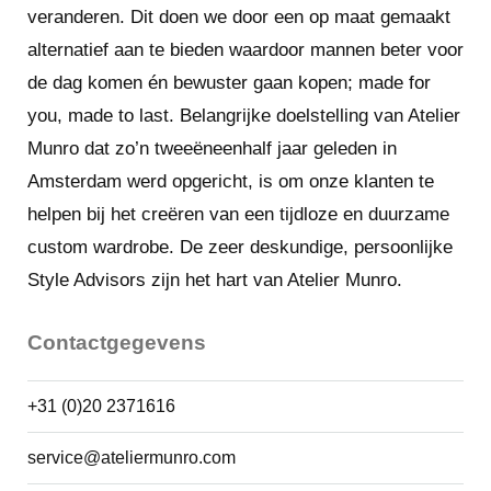
De Beethovenstraat is één van de bekendste
veranderen. Dit doen we door een op maat gemaakt
Amsterdamse winkelstraten met een indrukwekkende
alternatief aan te bieden waardoor mannen beter voor
geschiedenis en een grote variatie aan
de dag komen én bewuster gaan kopen; made for
kwaliteitswinkels. Van mode tot delicatessen, van
you, made to last. Belangrijke doelstelling van Atelier
beauty tot boeken, van originele cadeaus tot stijlvolle
Munro dat zo’n tweeëneenhalf jaar geleden in
sieraden. Hier vind je een mix van internationale
Amsterdam werd opgericht, is om onze klanten te
kwaliteitsmerken en locale topproducten. De
helpen bij het creëren van een tijdloze en duurzame
winkeliers in de Beethovenstraat zijn niet alleen
custom wardrobe. De zeer deskundige, persoonlijke
ambachtslieden die hun klanten kennen, maar die ook
Style Advisors zijn het hart van Atelier Munro.
meegaan met hun tijd. Ook voor koffie, een lunch of
diner kun je terecht hier terecht. De straat
Contactgegevens
onderscheidt zich door de rust, ruimte en de
hoogstaande service, zoals je deze bijna nergens
+31 (0)20 2371616
meer ziet. Een levendige straat waar de internationale
service@ateliermunro.com
buurt zijn dagelijkse boodschappen doet, maar die ook