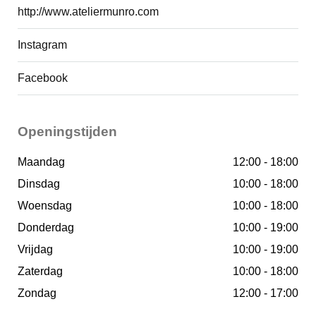
in steeds meer stedengidsen wordt getipt als een fijn
http://www.ateliermunro.com
en veilig alternatief voor het steeds drukker wordende
Instagram
centrum van Amsterdam.
Facebook
Winkels
Openingstijden
Maandag
12:00 - 18:00
Dinsdag
10:00 - 18:00
Woensdag
10:00 - 18:00
Donderdag
10:00 - 19:00
Vrijdag
10:00 - 19:00
Zaterdag
10:00 - 18:00
Zondag
12:00 - 17:00